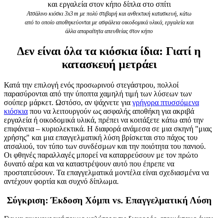
Ατσάλινο κιόσκι 3x3 m με πολύ στιβαρή και ανθεκτική κατασκευή, κάτω
από το οποίο αποθηκεύονται με ασφάλεια οικοδομικά υλικά, εργαλεία και
άλλα απαραίτητα απευθείας στον κήπο
Δεν είναι όλα τα κιόσκια ίδια: Γιατί η
κατασκευή μετράει
Κατά την επιλογή ενός προσωρινού στεγάστρου, πολλοί
παρασύρονται από την ύποπτα χαμηλή τιμή των λύσεων των
σούπερ μάρκετ. Ωστόσο, αν ψάχνετε για
γρήγορα πτυσσόμενα
κιόσκια
που να λειτουργούν ως ασφαλής αποθήκη για ακριβά
εργαλεία ή οικοδομικά υλικά, πρέπει να κοιτάξετε κάτω από την
επιφάνεια – κυριολεκτικά. Η διαφορά ανάμεσα σε μια σκηνή "μιας
χρήσης" και μια επαγγελματική λύση βρίσκεται στο πάχος του
ατσαλιού, τον τύπο των συνδέσμων και την ποιότητα του πανιού.
Οι φθηνές παραλλαγές μπορεί να καταρρεύσουν με τον πρώτο
δυνατό αέρα και να καταστρέψουν αυτό που έπρεπε να
προστατεύσουν. Τα επαγγελματικά μοντέλα είναι σχεδιασμένα να
αντέχουν φορτία και συχνό δίπλωμα.
Σύγκριση: Έκδοση Χόμπι vs. Επαγγελματική Λύση