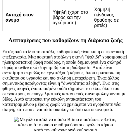
Χαμηλή
Υψηλή (χάρη στο
Αντοχή στον
(κίνδυνος
βάρος και την
άνεμο
θραύσης σε
αγκύρωση)
ριπές)
Λεπτομέρειες που καθορίζουν τη διάρκεια ζωής
Εκτός από το ίδιο το ατσάλι, καθοριστική είναι και η επιφανειακή
επεξεργασία. Μια ποιοτική ατσάλινη σκηνή "ψαλίδι" χρησιμοποιεί
ηλεκτροστατική βαφή πούδρας, η οποία δημιουργεί ένα σκληρό
στρώμα ανθεκτικό στην τριβή και τη διάβρωση. Αυτό είναι
ανεκτίμητο ακριβώς σε εργοτάξια ή κήπους, όπου η κατασκευή
εκτίθεται σε υγρασία και πιο σκληρή μεταχείριση. Ένας άλλος
σημαντικός παράγοντας είναι η "δυνατότητα σέρβις". Ενώ στις
φθηνές σκηνές ένα σπασμένο πόδι σημαίνει το τέλος όλου του
στεγάστρου, οι επαγγελματικές κατασκευές συναρμολογούνται με
βίδες. Αυτό επιτρέπει την εύκολη αντικατάσταση του
κατεστραμμένου μέρους χωρίς να χρειάζεται να αγοράσετε νέα
σκηνή, κάτι που είναι τόσο οικολογικό όσο και οικονομικό.