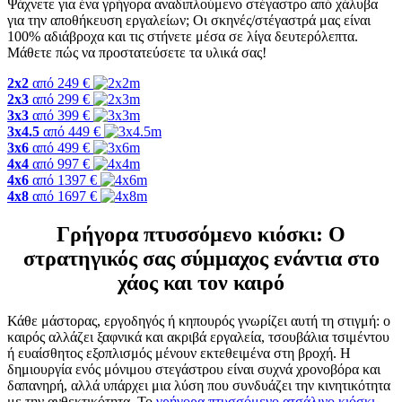
Ψάχνετε για ένα γρήγορα αναδιπλούμενο στέγαστρο από χάλυβα
για την αποθήκευση εργαλείων; Οι σκηνές/στέγαστρά μας είναι
100% αδιάβροχα και τις στήνετε μέσα σε λίγα δευτερόλεπτα.
Μάθετε πώς να προστατεύσετε τα υλικά σας!
2x2
από
249
€
2x3
από
299
€
3x3
από
399
€
3x4.5
από
449
€
3x6
από
499
€
4x4
από
997
€
4x6
από
1397
€
4x8
από
1697
€
Γρήγορα πτυσσόμενο κιόσκι: Ο
στρατηγικός σας σύμμαχος ενάντια στο
χάος και τον καιρό
Κάθε μάστορας, εργοδηγός ή κηπουρός γνωρίζει αυτή τη στιγμή: ο
καιρός αλλάζει ξαφνικά και ακριβά εργαλεία, τσουβάλια τσιμέντου
ή ευαίσθητος εξοπλισμός μένουν εκτεθειμένα στη βροχή. Η
δημιουργία ενός μόνιμου στεγάστρου είναι συχνά χρονοβόρα και
δαπανηρή, αλλά υπάρχει μια λύση που συνδυάζει την κινητικότητα
με την ανθεκτικότητα. Το
γρήγορα πτυσσόμενο ατσάλινο κιόσκι