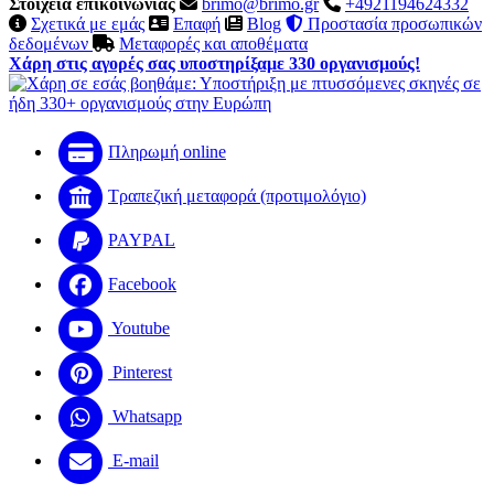
Στοιχεία επικοινωνίας
brimo@brimo.gr
+4921194624332
Σχετικά με εμάς
Επαφή
Blog
Προστασία προσωπικών
δεδομένων
Μεταφορές και αποθέματα
Χάρη στις αγορές σας υποστηρίξαμε 330 οργανισμούς!
Πληρωμή online
Τραπεζική μεταφορά (προτιμολόγιο)
PAYPAL
Facebook
Youtube
Pinterest
Whatsapp
E-mail