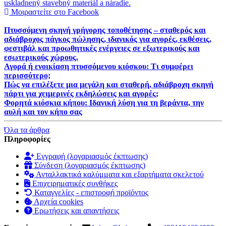
Μοιραστείτε στο Facebook
Πτυσσόμενη σκηνή γρήγορης τοποθέτησης – σταθερός και
αδιάβροχος πάγκος πώλησης, ιδανικός για αγορές, εκθέσεις,
φεστιβάλ και προωθητικές ενέργειες σε εξωτερικούς και
εσωτερικούς χώρους.
Αγορά ή ενοικίαση πτυσσόμενου κιόσκου: Τι συμφέρει
περισσότερο;
Πώς να επιλέξετε μια μεγάλη και σταθερή, αδιάβροχη σκηνή
πάρτι για χειμερινές εκδηλώσεις και αγορές;
Φορητά κιόσκια κήπου: Ιδανική λύση για τη βεράντα, την
αυλή και τον κήπο σας
Όλα τα άρθρα
Πληροφορίες
Εγγραφή (λογαριασμός έκπτωσης)
Σύνδεση (λογαριασμός έκπτωσης)
Ανταλλακτικά καλύμματα και εξαρτήματα σκελετού
Επιχειρηματικές συνθήκες
Καταγγελίες - επιστροφή προϊόντος
Αρχεία cookies
Ερωτήσεις και απαντήσεις