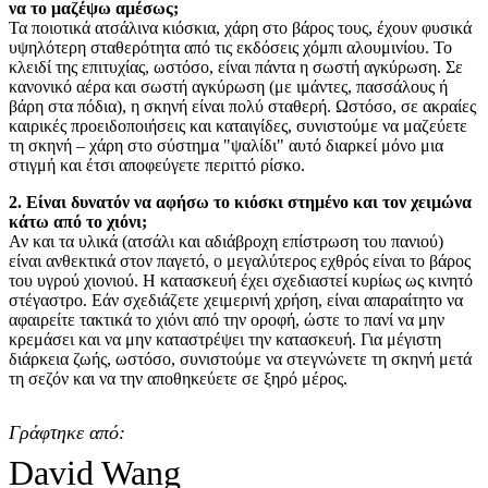
να το μαζέψω αμέσως;
Τα ποιοτικά ατσάλινα κιόσκια, χάρη στο βάρος τους, έχουν φυσικά
υψηλότερη σταθερότητα από τις εκδόσεις χόμπι αλουμινίου. Το
κλειδί της επιτυχίας, ωστόσο, είναι πάντα η σωστή αγκύρωση. Σε
κανονικό αέρα και σωστή αγκύρωση (με ιμάντες, πασσάλους ή
βάρη στα πόδια), η σκηνή είναι πολύ σταθερή. Ωστόσο, σε ακραίες
καιρικές προειδοποιήσεις και καταιγίδες, συνιστούμε να μαζεύετε
τη σκηνή – χάρη στο σύστημα "ψαλίδι" αυτό διαρκεί μόνο μια
στιγμή και έτσι αποφεύγετε περιττό ρίσκο.
2. Είναι δυνατόν να αφήσω το κιόσκι στημένο και τον χειμώνα
κάτω από το χιόνι;
Αν και τα υλικά (ατσάλι και αδιάβροχη επίστρωση του πανιού)
είναι ανθεκτικά στον παγετό, ο μεγαλύτερος εχθρός είναι το βάρος
του υγρού χιονιού. Η κατασκευή έχει σχεδιαστεί κυρίως ως κινητό
στέγαστρο. Εάν σχεδιάζετε χειμερινή χρήση, είναι απαραίτητο να
αφαιρείτε τακτικά το χιόνι από την οροφή, ώστε το πανί να μην
κρεμάσει και να μην καταστρέψει την κατασκευή. Για μέγιστη
διάρκεια ζωής, ωστόσο, συνιστούμε να στεγνώνετε τη σκηνή μετά
τη σεζόν και να την αποθηκεύετε σε ξηρό μέρος.
Γράφτηκε από:
David Wang