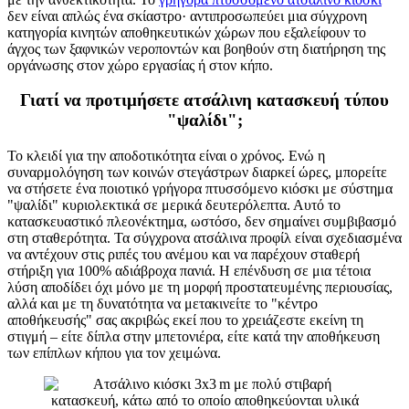
δεν είναι απλώς ένα σκίαστρο· αντιπροσωπεύει μια σύγχρονη
κατηγορία κινητών αποθηκευτικών χώρων που εξαλείφουν το
άγχος των ξαφνικών νεροποντών και βοηθούν στη διατήρηση της
οργάνωσης στον χώρο εργασίας ή στον κήπο.
Γιατί να προτιμήσετε ατσάλινη κατασκευή τύπου
"ψαλίδι";
Το κλειδί για την αποδοτικότητα είναι ο χρόνος. Ενώ η
συναρμολόγηση των κοινών στεγάστρων διαρκεί ώρες, μπορείτε
να στήσετε ένα ποιοτικό γρήγορα πτυσσόμενο κιόσκι με σύστημα
"ψαλίδι" κυριολεκτικά σε μερικά δευτερόλεπτα. Αυτό το
κατασκευαστικό πλεονέκτημα, ωστόσο, δεν σημαίνει συμβιβασμό
στη σταθερότητα. Τα σύγχρονα ατσάλινα προφίλ είναι σχεδιασμένα
να αντέχουν στις ριπές του ανέμου και να παρέχουν σταθερή
στήριξη για 100% αδιάβροχα πανιά. Η επένδυση σε μια τέτοια
λύση αποδίδει όχι μόνο με τη μορφή προστατευμένης περιουσίας,
αλλά και με τη δυνατότητα να μετακινείτε το "κέντρο
αποθήκευσής" σας ακριβώς εκεί που το χρειάζεστε εκείνη τη
στιγμή – είτε δίπλα στην μπετονιέρα, είτε κατά την αποθήκευση
των επίπλων κήπου για τον χειμώνα.