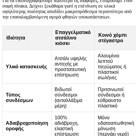
Για να εικονογραφήσουμε καλύτερα τις διαφορές, ετοιμάσαμε έναν
σαφή πίνακα. Δείχνει ξεκάθαρα γιατί η επένδυση σε υλικά
υψηλότερης ποιότητας αποδίδει μακροπρόθεσμα περισσότερο από
την επαναλαμβανόμενη αγορά φθηνών υποκατάστατων.
Επαγγελματικό
Κοινό χόμπι
Ιδιότητα
ατσάλινο
στέγαστρο
κιόσκι
Αλουμίνιο
Ατσάλι υψηλής
λεπτού
αντοχής με
Υλικό κατασκευής
τοιχώματος ή
προστατευτική
πλαστικοί
επίστρωση
σωλήνες
Βιδωτοί
Πριτσινωτοί
Τύπος
σύνδεσμοι
σύνδεσμοι ή
συνδέσμων
(ανταλλάξιμα
εύθραυστο
μέρη)
πλαστικό
100%
Μόνο
Αδιαβροχοποίηση
αδιάβροχη,
υδατοαπωθητική
οροφής
ελαστική
μόνωση
επίστρωση
(περνάει νερό)