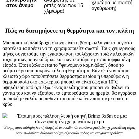
χλμ/ώρα με σωστή
στον άνεμο
ριπές άνω των 15
αγκύρωση)
χλμ/ώρα)
Πώς να διατηρήσετε τη θερμότητα και τον πελάτη
Μια ποιοτική αδιάβροχη σκηνή είναι η βάση, αλλά για το μέγιστο
αποτέλεσμα πρέπει να τη χρησιμοποιείτε σωστά. Τους χειμερινούς
μήνες συνιστούμε την εγκατάσταση τουλάχιστον τριών πλευρικών
τοιχωμάτων, ιδανικά όμως και των τεσσάρων με διαμορφωμένη
είσοδο. Έτσι εξαλείφεται το "φαινόμενο καμινάδας", όπου το
ρεύμα αέρα απομακρύνει όλη τη θερμότητα. Εάν σε έναν τέτοιο
κλειστό χώρο τοποθετήσετε θερμάστρα αερίου ή υπερύθρων, η
θερμοκρασία στο εσωτερικό μπορεί να είναι έως και 10°C
υψηλότερη από ό,τι έξω. Ένας πελάτης που μπορεί να βγάλει τα
γάντια του και να εξετάσει τα εμπορεύματα με ηρεμία, θα αγοράσει
με πολύ μεγαλύτερη πιθανότητα από εκείνον που τρέμει από το
κρύο.
Έτοιμη προς πώληση λευκή σκηνή Brimo 3x6m σε μια συννεφιασμένη χειμωνιάτικη μέρα,
όπου πωλούνται διάφορα ρούχα, αξεσουάρ μόδας και εποχιακά προϊόντα.