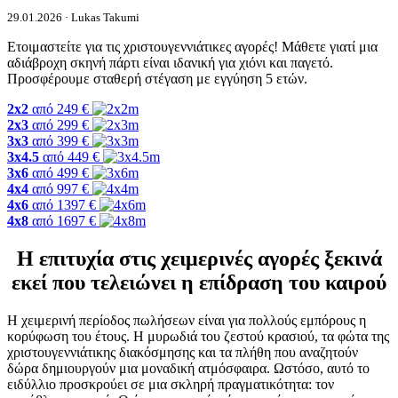
29.01.2026 · Lukas Takumi
Ετοιμαστείτε για τις χριστουγεννιάτικες αγορές! Μάθετε γιατί μια
αδιάβροχη σκηνή πάρτι είναι ιδανική για χιόνι και παγετό.
Προσφέρουμε σταθερή στέγαση με εγγύηση 5 ετών.
2x2
από
249
€
2x3
από
299
€
3x3
από
399
€
3x4.5
από
449
€
3x6
από
499
€
4x4
από
997
€
4x6
από
1397
€
4x8
από
1697
€
Η επιτυχία στις χειμερινές αγορές ξεκινά
εκεί που τελειώνει η επίδραση του καιρού
Η χειμερινή περίοδος πωλήσεων είναι για πολλούς εμπόρους η
κορύφωση του έτους. Η μυρωδιά του ζεστού κρασιού, τα φώτα της
χριστουγεννιάτικης διακόσμησης και τα πλήθη που αναζητούν
δώρα δημιουργούν μια μοναδική ατμόσφαιρα. Ωστόσο, αυτό το
ειδύλλιο προσκρούει σε μια σκληρή πραγματικότητα: τον