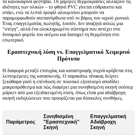
τα καλοκαιρινά φεστιβάλ. Οι χαμηλές θερμοκρασίες αλλάζουν τις
ιδιότητες των υλικών – το φθηνό PVC γίνεται εύθραυστο και
σπάει, ενώ τα λεπτά προφίλ αλουμινίου μπορούν να
παραμορφωθούν ανεπανόρθωτα υπό το βάρος του υγρού χιονιού.
Ένας επαγγελματίας πωλητής, λοιπόν, δεν αναζητά απλώς μια
"στέγη", αλλά ένα ολοκληρωμένο σύστημα που αντέχει στο
δυναμικό φορτίο του ανέμου και διατηρεί τη θερμότητα στο
εσωτερικό.
Ερασιτεχνική λύση vs. Επαγγελματικό Χειμερινό
Πρότυπο
Η διαφορά μεταξύ επιτυχίας και καταστροφής συχνά κρύβεται στις
λεπτομέρειες της κατασκευής. Ο παρακάτω πίνακας δείχνει
ξεκάθαρα γιατί η επένδυση σε ποιοτικό εξοπλισμό αποδίδει
μακροπρόθεσμα και πώς διαφέρει μια συνηθισμένη σκηνή σούπερ
μάρκετ από μια εξειδικευμένη λύση, όπως είναι μια αδιάβροχη
σκηνή εκδηλώσεων που προορίζεται για δύσκολες συνθήκες.
Συνηθισμένη
Επαγγελματική
Παράμετρος
"Ερασιτεχνική"
Αδιάβροχη
Σκηνή
Σκηνή