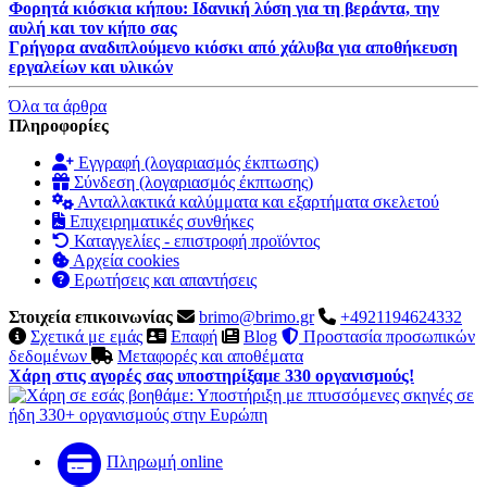
Φορητά κιόσκια κήπου: Ιδανική λύση για τη βεράντα, την
αυλή και τον κήπο σας
Γρήγορα αναδιπλούμενο κιόσκι από χάλυβα για αποθήκευση
εργαλείων και υλικών
Όλα τα άρθρα
Πληροφορίες
Εγγραφή (λογαριασμός έκπτωσης)
Σύνδεση (λογαριασμός έκπτωσης)
Ανταλλακτικά καλύμματα και εξαρτήματα σκελετού
Επιχειρηματικές συνθήκες
Καταγγελίες - επιστροφή προϊόντος
Αρχεία cookies
Ερωτήσεις και απαντήσεις
Στοιχεία επικοινωνίας
brimo@brimo.gr
+4921194624332
Σχετικά με εμάς
Επαφή
Blog
Προστασία προσωπικών
δεδομένων
Μεταφορές και αποθέματα
Χάρη στις αγορές σας υποστηρίξαμε 330 οργανισμούς!
Πληρωμή online