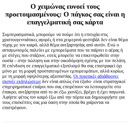
Ο χειμώνας ευνοεί τους
προετοιμασμένους: Ο πάγκος σας είναι η
επαγγελματική σας κάρτα
Συμπερασματικά, μπορούμε να πούμε ότι η επιτυχία στις
χριστουγεννιάτικες αγορές ή στα χειμερινά φεστιβάλ δεν είναι θέμα
τύχης με τον καιρό, αλλά θέμα ανεξαρτησίας από αυτόν. Ενώ ο
ανταγωνισμός παλεύει με εμπορεύματα που τα παίρνει ο αέρας ή
με στέγες που στάζουν, εσείς μπορείτε να επικεντρωθείτε στην
ουσία – στην πώληση και στην οικοδόμηση σχέσης με τον πελάτη.
Η επένδυση σε επαγγελματικό εξοπλισμό θα σας επιστραφεί όχι
μόνο με τη μορφή προστατευμένων εμπορευμάτων, αλλά κυρίως
με τη μορφή υψηλότερης αξιοπιστίας.
Οι ποιοτικές αδιάβροχες
σκηνές εκδηλώσεων
δεν είναι απλώς ένα έξοδο· είναι στρατηγικοί
επιχειρηματικοί εταίροι που σας επιτρέπουν να λειτουργείτε στο
έπακρο, ανεξάρτητα από το αν έξω χιονίζει, βρέχει ή έχει παγωνιά.
Αφήστε φέτος τον καιρό έξω από την πόρτα και δημιουργήστε για
τους επισκέπτες σας μια όαση στην οποία θα χαίρονται να
επιστρέφουν.