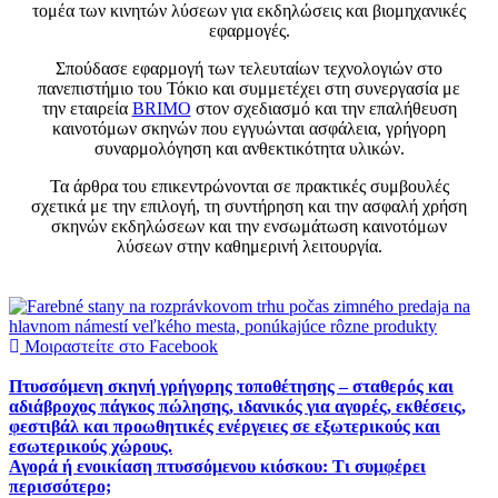
τομέα των κινητών λύσεων για εκδηλώσεις και βιομηχανικές
εφαρμογές.
Σπούδασε εφαρμογή των τελευταίων τεχνολογιών στο
πανεπιστήμιο του Τόκιο και συμμετέχει στη συνεργασία με
την εταιρεία
BRIMO
στον σχεδιασμό και την επαλήθευση
καινοτόμων σκηνών που εγγυώνται ασφάλεια, γρήγορη
συναρμολόγηση και ανθεκτικότητα υλικών.
Τα άρθρα του επικεντρώνονται σε πρακτικές συμβουλές
σχετικά με την επιλογή, τη συντήρηση και την ασφαλή χρήση
σκηνών εκδηλώσεων και την ενσωμάτωση καινοτόμων
λύσεων στην καθημερινή λειτουργία.
Μοιραστείτε στο Facebook
Πτυσσόμενη σκηνή γρήγορης τοποθέτησης – σταθερός και
αδιάβροχος πάγκος πώλησης, ιδανικός για αγορές, εκθέσεις,
φεστιβάλ και προωθητικές ενέργειες σε εξωτερικούς και
εσωτερικούς χώρους.
Αγορά ή ενοικίαση πτυσσόμενου κιόσκου: Τι συμφέρει
περισσότερο;