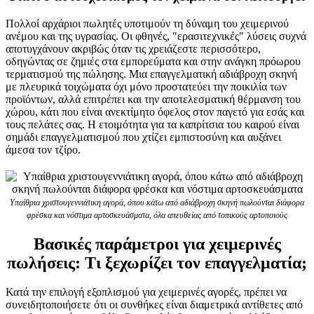
Πολλοί αρχάριοι πωλητές υποτιμούν τη δύναμη του χειμερινού
ανέμου και της υγρασίας. Οι φθηνές, "ερασιτεχνικές" λύσεις συχνά
αποτυγχάνουν ακριβώς όταν τις χρειάζεστε περισσότερο,
οδηγώντας σε ζημιές στα εμπορεύματα και στην ανάγκη πρόωρου
τερματισμού της πώλησης. Μια επαγγελματική αδιάβροχη σκηνή
με πλευρικά τοιχώματα όχι μόνο προστατεύει την ποικιλία των
προϊόντων, αλλά επιτρέπει και την αποτελεσματική θέρμανση του
χώρου, κάτι που είναι ανεκτίμητο όφελος στον παγετό για εσάς και
τους πελάτες σας. Η ετοιμότητα για τα καπρίτσια του καιρού είναι
σημάδι επαγγελματισμού που χτίζει εμπιστοσύνη και αυξάνει
άμεσα τον τζίρο.
Υπαίθρια χριστουγεννιάτικη αγορά, όπου κάτω από αδιάβροχη σκηνή πωλούνται διάφορα
φρέσκα και νόστιμα αρτοσκευάσματα, όλα απευθείας από τοπικούς αρτοποιούς
Βασικές παράμετροι για χειμερινές
πωλήσεις: Τι ξεχωρίζει τον επαγγελματία;
Κατά την επιλογή εξοπλισμού για χειμερινές αγορές, πρέπει να
συνειδητοποιήσετε ότι οι συνθήκες είναι διαμετρικά αντίθετες από