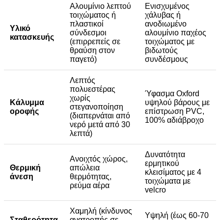
Αλουμίνιο λεπτού
Ενισχυμένος
τοιχώματος ή
χάλυβας ή
πλαστικοί
ανοδιωμένο
Υλικό
σύνδεσμοι
αλουμίνιο παχέος
κατασκευής
(επιρρεπείς σε
τοιχώματος με
θραύση στον
βιδωτούς
παγετό)
συνδέσμους
Λεπτός
πολυεστέρας
Ύφασμα Oxford
χωρίς
Κάλυμμα
υψηλού βάρους με
στεγανοποίηση
οροφής
επίστρωση PVC,
(διαπερνάται από
100% αδιάβροχο
νερό μετά από 30
λεπτά)
Δυνατότητα
Ανοιχτός χώρος,
ερμητικού
Θερμική
απώλεια
κλεισίματος με 4
άνεση
θερμότητας,
τοιχώματα με
ρεύμα αέρα
velcro
Χαμηλή (κίνδυνος
Υψηλή (έως 60-70
Σταθερότητα
ανατροπής σε