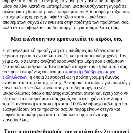
απρόβλεπτο καιρό. Ο άνεμος, το χιόνι ή το χιονόνερο μπορούν
μέσα σε λίγα λεπτά να μετατρέψουν μια πολυσύχναστη αγορά σε
αγώνα για τη διάσωση των εμπορευμάτων. Η διαφορά μεταξύ μιας
επιτυχημένης ημέρας με υψηλό τζίρο και της απώλειας
αποθεμάτων συχνά δεν έγκειται στην ποιότητα των προϊόντων σας,
αλλά στο περιβάλλον που δημιουργείτε για τους πελάτες σας.
Μια επένδυση που προστατεύει το κέρδος σας
Η επαγγελματική προσέγγιση στις υπαίθριες πωλήσεις απαιτεί
περισσότερα από ένα απλό τραπέζι και μια ταμειακή μηχανή. Τον
χειμώνα, ο πελάτης αναζητά υποσυνείδητα μέρη που εκπέμπουν
ζεστασιά και ασφάλεια. Ένα βασικό στοιχείο του εξοπλισμού σας
θα πρέπει επομένως να είναι μια
ποιοτική αδιάβροχη σκηνή
εκδηλώσεων
, η οποία λειτουργεί ως η πρώτη γραμμή άμυνας
ενάντια στα στοιχεία της φύσης. Δεν πρόκειται απλώς για μια στέγη
πάνω από το κεφάλι· πρόκειται για τη δημιουργία ενός
μικροκλίματος όπου ο πελάτης αισθάνεται άνετα και έχει χρόνο να
εξετάσει τα εμπορεύματά σας χωρίς να πέφτει χιόνι στον λαιμό
του. Η ανθεκτική κατασκευή και το 100% αδιάβροχο κάλυμμα θα
εξασφαλίσουν ότι τα προϊόντα σας θα παραμείνουν στεγνά και
εμφανίσιμα ακόμη και κατά τη διάρκεια της πιο έντονης
χιονοθύελλας.
Γιατί ο αυτοσχεδιασμός τον χειμώνα δεν λειτουργεί