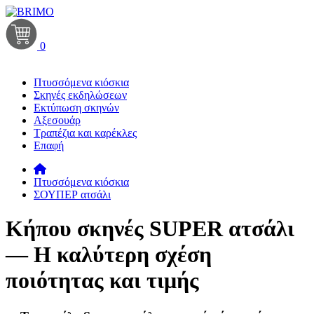
0
Πτυσσόμενα κιόσκια
Σκηνές εκδηλώσεων
Εκτύπωση σκηνών
Αξεσουάρ
Τραπέζια και καρέκλες
Επαφή
Πτυσσόμενα κιόσκια
ΣΟΥΠΕΡ ατσάλι
Κήπου σκηνές SUPER ατσάλι
— Η καλύτερη σχέση
ποιότητας και τιμής