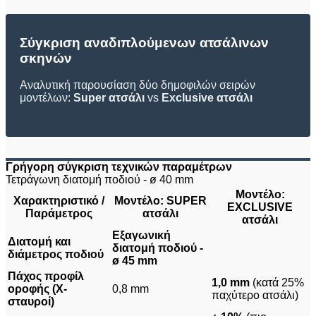
Σύγκριση αναδιπλούμενων ατσάλινων
σκηνών
Αναλυτική παρουσίαση δύο δημοφιλών σειρών
μοντέλων:
Super ατσάλι
vs
Exclusive ατσάλι
Γρήγορη σύγκριση τεχνικών παραμέτρων
Τετράγωνη διατομή ποδιού - ø 40 mm
Μοντέλο:
Χαρακτηριστικό /
Μοντέλο: SUPER
EXCLUSIVE
Παράμετρος
ατσάλι
ατσάλι
Εξαγωνική
Διατομή και
διατομή ποδιού -
διάμετρος ποδιού
ø 45 mm
Πάχος προφίλ
1,0 mm
(κατά 25%
οροφής (Χ-
0,8 mm
παχύτερο ατσάλι)
σταυροί)