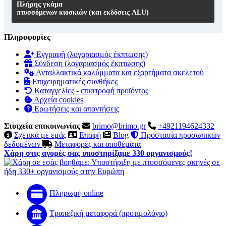
Πλήρης γκάμα
πτυσσόμενων κιοσκιών (και εκδόσεις ALU)
Πληροφορίες
Εγγραφή (λογαριασμός έκπτωσης)
Σύνδεση (λογαριασμός έκπτωσης)
Ανταλλακτικά καλύμματα και εξαρτήματα σκελετού
Επιχειρηματικές συνθήκες
Καταγγελίες - επιστροφή προϊόντος
Αρχεία cookies
Ερωτήσεις και απαντήσεις
Στοιχεία επικοινωνίας
brimo@brimo.gr
+4921194624332
Σχετικά με εμάς
Επαφή
Blog
Προστασία προσωπικών
δεδομένων
Μεταφορές και αποθέματα
Χάρη στις αγορές σας υποστηρίξαμε 330 οργανισμούς!
Πληρωμή online
Τραπεζική μεταφορά (προτιμολόγιο)