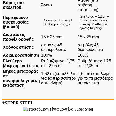
+ 10%
(πιο
Βάρος του
Άνετο
στιβαρή
σκελετού
κατασκευή)
Σκελετός + Στέγη +
Περιεχόμενο
Σκελετός + Στέγη +
3 πλευρικοί τοίχοι
συσκευασίας
3 πλευρικοί τοίχοι
(επίσης διαθέσιμο
(βασικό)
χωρίς τοίχους)
Διαστάσεις
15 x 25 mm
15 x 25 mm
προφίλ οροφής
σε μόλις 45
σε μόλις 45
Χρόνος στήσης
δευτερόλεπτα
δευτερόλεπτα
Αδιαβροχοποίηση
100%
100%
Ελεύθερο
Ρυθμιζόμενο: 1,75
Ρυθμιζόμενο: 1,75
(διερχόμενο) ύψος
m – 2,05 m
m – 2,05 m
Μήκος μεταφοράς
1,62 m (κατάλληλο
1,62 m (κατάλληλο
σε
για τα περισσότερα
για τα περισσότερα
συναρμολογημένη
αυτοκίνητα)
αυτοκίνητα)
κατάσταση
⭐SUPER STEEL