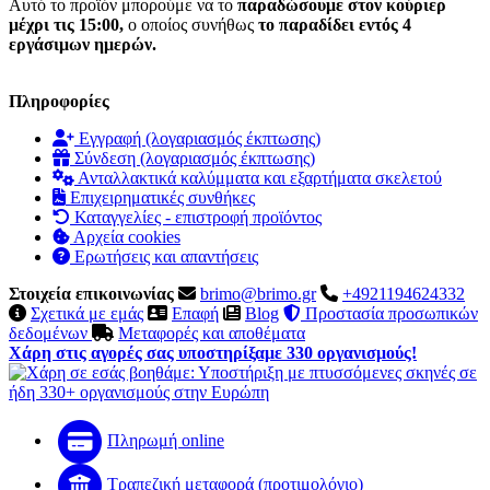
Αυτό το προϊόν μπορούμε να το
παραδώσουμε στον κούριερ
μέχρι τις 15:00,
ο οποίος συνήθως
το παραδίδει εντός 4
εργάσιμων ημερών.
Πληροφορίες
Εγγραφή (λογαριασμός έκπτωσης)
Σύνδεση (λογαριασμός έκπτωσης)
Ανταλλακτικά καλύμματα και εξαρτήματα σκελετού
Επιχειρηματικές συνθήκες
Καταγγελίες - επιστροφή προϊόντος
Αρχεία cookies
Ερωτήσεις και απαντήσεις
Στοιχεία επικοινωνίας
brimo@brimo.gr
+4921194624332
Σχετικά με εμάς
Επαφή
Blog
Προστασία προσωπικών
δεδομένων
Μεταφορές και αποθέματα
Χάρη στις αγορές σας υποστηρίξαμε 330 οργανισμούς!
Πληρωμή online
Τραπεζική μεταφορά (προτιμολόγιο)